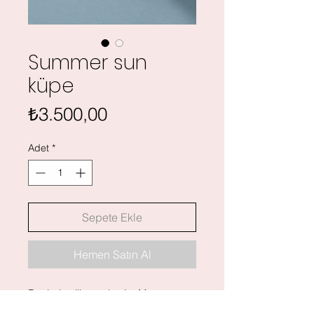
Summer sun
küpe
Fiyat
₺3.500,00
Adet
*
Sepete Ekle
Hemen Satın Al
Denizden ilham alan La Mer
koleksiyonunun bu özel tasarımı,