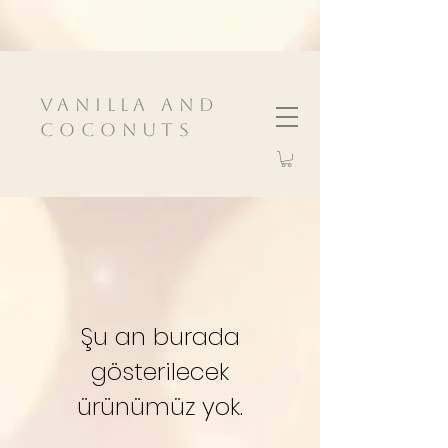
VanIlla and
Coconuts
Şu an burada
gösterilecek
ürünümüz yok.