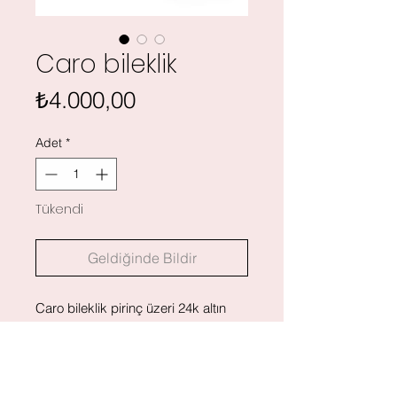
Caro bileklik
Fiyat
₺4.000,00
Adet
*
Tükendi
Geldiğinde Bildir
Caro bileklik pirinç üzeri 24k altın
kaplamadır. Dalgalardan ilham
alınarak tasarlanmıştır. Özel kesesi
ile birlikte gönderilmektedir.