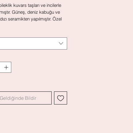
ileklik kuvars taşları ve incilerle
mıştır. Güneş, deniz kabuğu ve
ldızı seramikten yapılmıştır. Özel
e kesesi ile birlikte
mektedir. (Bilek ölçünüzü not
 belirtebilirseniz istediğiniz ölçüye
ırlanacaktır.)
Geldiğinde Bildir