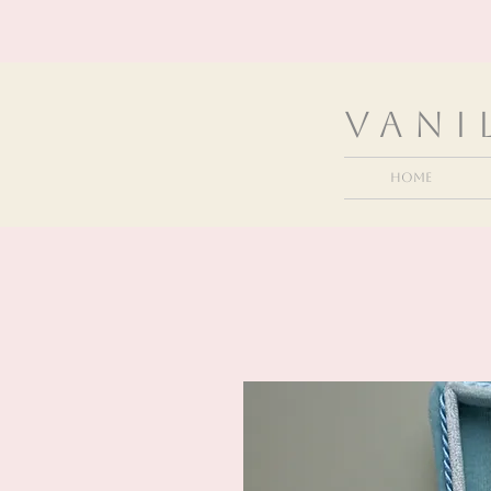
VanI
Home