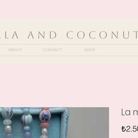
lla and Coconu
About
Contact
Shop
La m
₺2.5