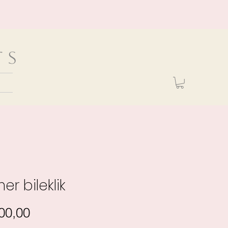
ts
er bileklik
Fiyat
00,00