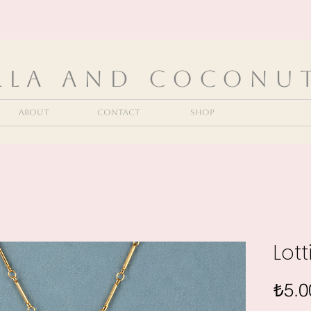
lla and Coconu
About
Contact
Shop
Lott
₺5.0