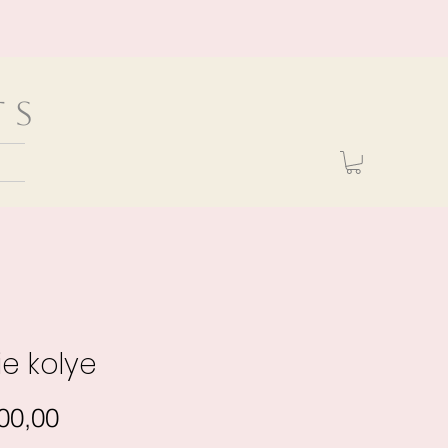
ts
ie kolye
Fiyat
00,00