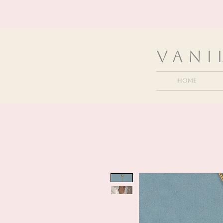
VanI
Home